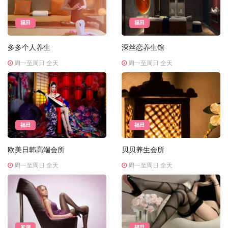
福田
福田
多多个人养生
深丝恋养生馆
周一至周日 全天
周一至周日 全天
福田
福田
欧美日韩高端会所
贝贝养生会所
周一至周日 全天
周一至周日 全天
罗湖
福田