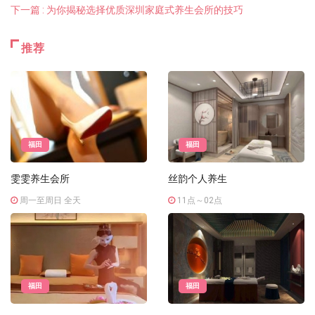
下一篇 : 为你揭秘选择优质深圳家庭式养生会所的技巧
推荐
福田
福田
雯雯养生会所
丝韵个人养生
周一至周日 全天
11点～02点
福田
福田