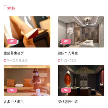
推荐
福田
福田
雯雯养生会所
丝韵个人养生
周一至周日 全天
11点～02点
福田
福田
多多个人养生
深丝恋养生馆