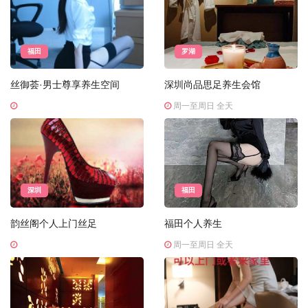
福田
罗湖
丝御荟·男士尊享养生空间
深圳尚品思足养生会馆
周一至周日 全天
深圳
福田
韵丝阁个人上门丝足
福田个人养生
周一至周日 全天