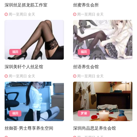
深圳丝足抓龙筋工作室
丝蜜养生会所
周一至周日 全天
周一至周日 全天
福田
福田
深圳美轩个人丝足馆
丝语养生会馆
周一至周日 全天
周一至周日 全天
福田
罗湖
丝御荟·男士尊享养生空间
深圳尚品思足养生会馆