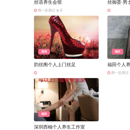
丝语养生会馆
丝御荟·男
周一至周日 全天
深圳
福田
韵丝阁个人上门丝足
福田个人
周一至周日 
福田
深圳西柚个人养生工作室