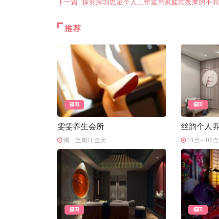
下一篇 : 探究深圳思足个人工作室与家庭式按摩的不
推荐
福田
福田
雯雯养生会所
丝韵个人
周一至周日 全天
11点～02点
福田
福田