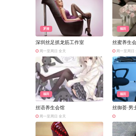
罗湖
福田
深圳丝足抓龙筋工作室
丝蜜养生
周一至周日 全天
周一至周日 
福田
福田
丝语养生会馆
丝御荟·男
周一至周日 全天