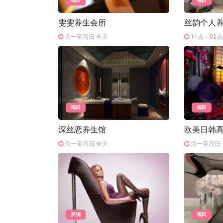
福田
福田
雯雯养生会所
丝韵个人
周一至周日 全天
11点～02点
福田
福田
深丝恋养生馆
欧美日韩
周一至周日 全天
周一至周日 
罗湖
福田